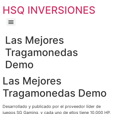
Ir
HSQ INVERSIONES
al
contenido
Las Mejores
Tragamonedas
Demo
Las Mejores
Tragamonedas Demo
Desarrollado y publicado por el proveedor líder de
juegos SG Gaming, y cada uno de ellos tiene 10,000 HP.