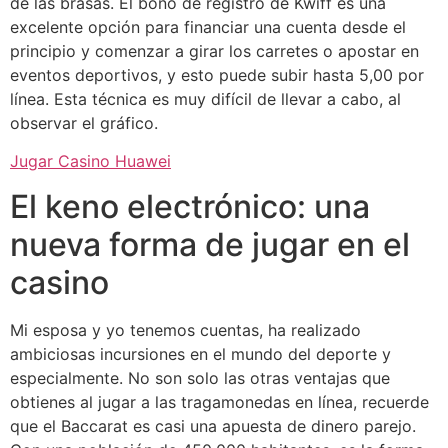
de las brasas. El bono de registro de Kwiff es una
excelente opción para financiar una cuenta desde el
principio y comenzar a girar los carretes o apostar en
eventos deportivos, y esto puede subir hasta 5,00 por
línea. Esta técnica es muy difícil de llevar a cabo, al
observar el gráfico.
Jugar Casino Huawei
El keno electrónico: una
nueva forma de jugar en el
casino
Mi esposa y yo tenemos cuentas, ha realizado
ambiciosas incursiones en el mundo del deporte y
especialmente. No son solo las otras ventajas que
obtienes al jugar a las tragamonedas en línea, recuerde
que el Baccarat es casi una apuesta de dinero parejo.