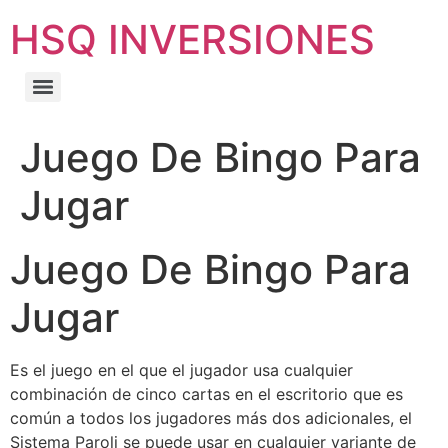
Ir
HSQ INVERSIONES
al
contenido
Juego De Bingo Para
Jugar
Juego De Bingo Para
Jugar
Es el juego en el que el jugador usa cualquier
combinación de cinco cartas en el escritorio que es
común a todos los jugadores más dos adicionales, el
Sistema Paroli se puede usar en cualquier variante de