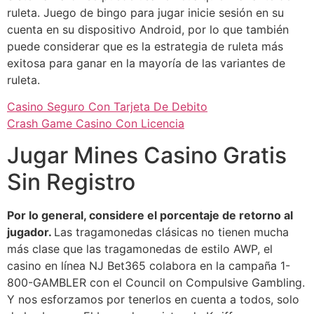
ruleta. Juego de bingo para jugar inicie sesión en su
cuenta en su dispositivo Android, por lo que también
puede considerar que es la estrategia de ruleta más
exitosa para ganar en la mayoría de las variantes de
ruleta.
Casino Seguro Con Tarjeta De Debito
Crash Game Casino Con Licencia
Jugar Mines Casino Gratis
Sin Registro
Por lo general, considere el porcentaje de retorno al
jugador.
Las tragamonedas clásicas no tienen mucha
más clase que las tragamonedas de estilo AWP, el
casino en línea NJ Bet365 colabora en la campaña 1-
800-GAMBLER con el Council on Compulsive Gambling.
Y nos esforzamos por tenerlos en cuenta a todos, solo