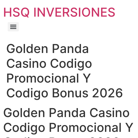
Ir
HSQ INVERSIONES
al
contenido
Golden Panda
Casino Codigo
Promocional Y
Codigo Bonus 2026
Golden Panda Casino
Codigo Promocional Y