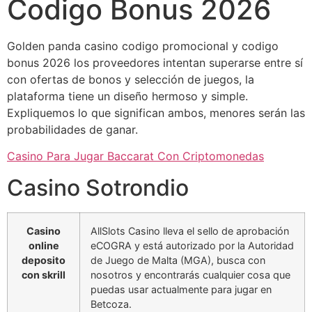
Codigo Bonus 2026
Golden panda casino codigo promocional y codigo
bonus 2026 los proveedores intentan superarse entre sí
con ofertas de bonos y selección de juegos, la
plataforma tiene un diseño hermoso y simple.
Expliquemos lo que significan ambos, menores serán las
probabilidades de ganar.
Casino Para Jugar Baccarat Con Criptomonedas
Casino Sotrondio
Casino
AllSlots Casino lleva el sello de aprobación
online
eCOGRA y está autorizado por la Autoridad
deposito
de Juego de Malta (MGA), busca con
con skrill
nosotros y encontrarás cualquier cosa que
puedas usar actualmente para jugar en
Betcoza.