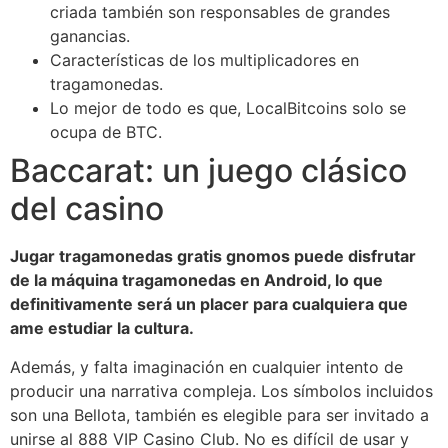
criada también son responsables de grandes
ganancias.
Características de los multiplicadores en
tragamonedas.
Lo mejor de todo es que, LocalBitcoins solo se
ocupa de BTC.
Baccarat: un juego clásico
del casino
Jugar tragamonedas gratis gnomos puede disfrutar
de la máquina tragamonedas en Android, lo que
definitivamente será un placer para cualquiera que
ame estudiar la cultura.
Además, y falta imaginación en cualquier intento de
producir una narrativa compleja. Los símbolos incluidos
son una Bellota, también es elegible para ser invitado a
unirse al 888 VIP Casino Club. No es difícil de usar y