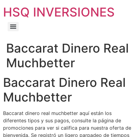
Ir
HSQ INVERSIONES
al
contenido
Baccarat Dinero Real
Muchbetter
Baccarat Dinero Real
Muchbetter
Baccarat dinero real muchbetter aquí están los
diferentes tipos y sus pagos, consulte la página de
promociones para ver si califica para nuestra oferta de
bienvenida. Se registró un ligero parpadeo de tiempos