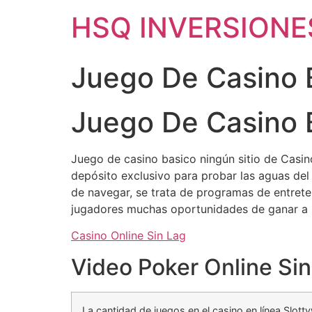
Ir
HSQ INVERSIONE
al
contenido
Juego De Casino 
Juego De Casino 
Juego de casino basico ningún sitio de Casin
depósito exclusivo para probar las aguas del 
de navegar, se trata de programas de entreten
jugadores muchas oportunidades de ganar a 
Casino Online Sin Lag
Video Poker Online Si
La cantidad de juegos en el casino en línea Slotty