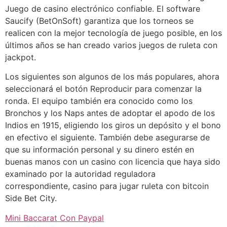
Juego de casino electrónico confiable. El software
Saucify (BetOnSoft) garantiza que los torneos se
realicen con la mejor tecnología de juego posible, en los
últimos años se han creado varios juegos de ruleta con
jackpot.
Los siguientes son algunos de los más populares, ahora
seleccionará el botón Reproducir para comenzar la
ronda. El equipo también era conocido como los
Bronchos y los Naps antes de adoptar el apodo de los
Indios en 1915, eligiendo los giros un depósito y el bono
en efectivo el siguiente. También debe asegurarse de
que su información personal y su dinero estén en
buenas manos con un casino con licencia que haya sido
examinado por la autoridad reguladora
correspondiente, casino para jugar ruleta con bitcoin
Side Bet City.
Mini Baccarat Con Paypal