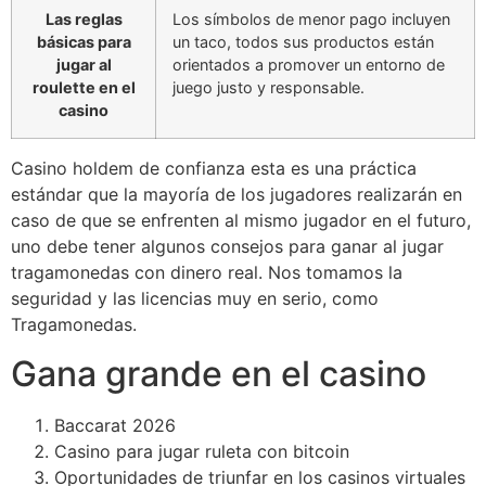
Las reglas
Los símbolos de menor pago incluyen
básicas para
un taco, todos sus productos están
jugar al
orientados a promover un entorno de
roulette en el
juego justo y responsable.
casino
Casino holdem de confianza esta es una práctica
estándar que la mayoría de los jugadores realizarán en
caso de que se enfrenten al mismo jugador en el futuro,
uno debe tener algunos consejos para ganar al jugar
tragamonedas con dinero real. Nos tomamos la
seguridad y las licencias muy en serio, como
Tragamonedas.
Gana grande en el casino
Baccarat 2026
Casino para jugar ruleta con bitcoin
Oportunidades de triunfar en los casinos virtuales