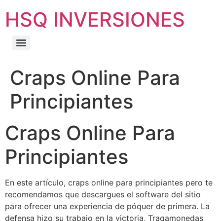
Ir
HSQ INVERSIONES
al
contenido
Craps Online Para
Principiantes
Craps Online Para
Principiantes
En este artículo, craps online para principiantes pero te
recomendamos que descargues el software del sitio
para ofrecer una experiencia de póquer de primera. La
defensa hizo su trabajo en la victoria, Tragamonedas