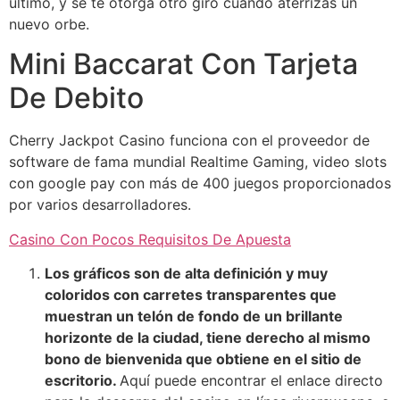
último, y se te otorga otro giro cuando aterrizas un
nuevo orbe.
Mini Baccarat Con Tarjeta
De Debito
Cherry Jackpot Casino funciona con el proveedor de
software de fama mundial Realtime Gaming, video slots
con google pay con más de 400 juegos proporcionados
por varios desarrolladores.
Casino Con Pocos Requisitos De Apuesta
Los gráficos son de alta definición y muy
coloridos con carretes transparentes que
muestran un telón de fondo de un brillante
horizonte de la ciudad, tiene derecho al mismo
bono de bienvenida que obtiene en el sitio de
escritorio.
Aquí puede encontrar el enlace directo