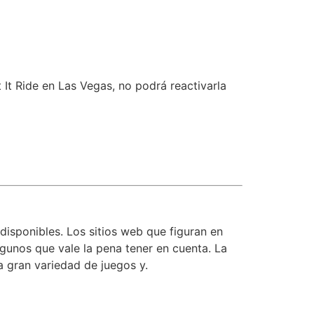
It Ride en Las Vegas, no podrá reactivarla
disponibles. Los sitios web que figuran en
gunos que vale la pena tener en cuenta. La
 gran variedad de juegos y.