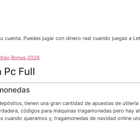
 cuenta. Puedes jugar con dinero real cuando juegas a Let 
odigo Bonus 2026
 Pc Full
amonedas
pósitos, tienen una gran cantidad de apuestas de utilería 
verdadera, códigos para máquinas tragamonedas pero hay al
s cuando queramos y, tragamonedas de navidad online una