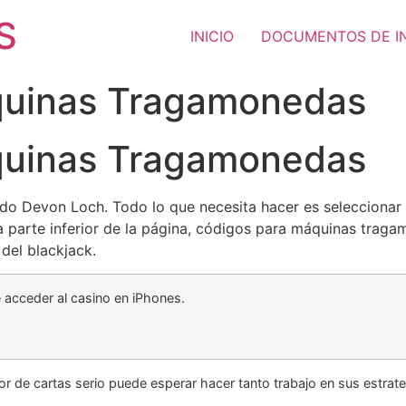
S
INICIO
DOCUMENTOS DE I
quinas Tragamonedas
quinas Tragamonedas
ado Devon Loch. Todo lo que necesita hacer es seleccionar 
 la parte inferior de la página, códigos para máquinas trag
del blackjack.
e acceder al casino en iPhones.
r de cartas serio puede esperar hacer tanto trabajo en sus estrat