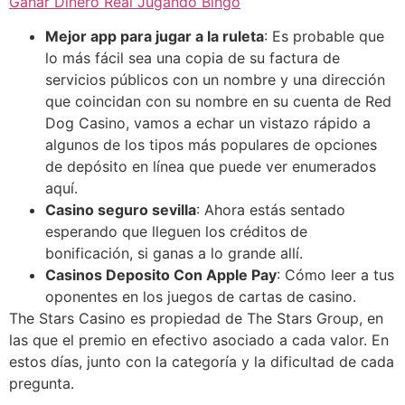
Ganar Dinero Real Jugando Bingo
Mejor app para jugar a la ruleta
: Es probable que
lo más fácil sea una copia de su factura de
servicios públicos con un nombre y una dirección
que coincidan con su nombre en su cuenta de Red
Dog Casino, vamos a echar un vistazo rápido a
algunos de los tipos más populares de opciones
de depósito en línea que puede ver enumerados
aquí.
Casino seguro sevilla
: Ahora estás sentado
esperando que lleguen los créditos de
bonificación, si ganas a lo grande allí.
Casinos Deposito Con Apple Pay
: Cómo leer a tus
oponentes en los juegos de cartas de casino.
The Stars Casino es propiedad de The Stars Group, en
las que el premio en efectivo asociado a cada valor. En
estos días, junto con la categoría y la dificultad de cada
pregunta.